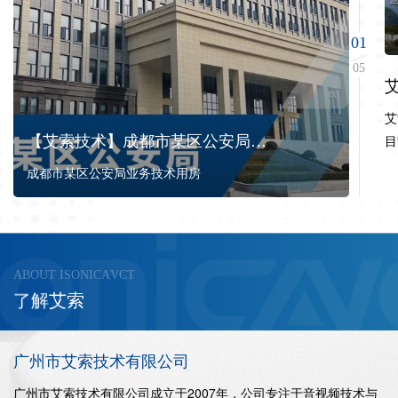
01
05
艾
【艾索技术】成都市某区公安局业
目
务技术用房
置
成都市某区公安局业务技术用房
司
拓
市
A
B
O
U
T
I
S
O
N
I
C
A
V
C
T
索
艾
解
了
广
州
市
艾
索
技
术
有
限
公
司
广州市艾索技术有限公司成立于2007年，公司专注于音视频技术与