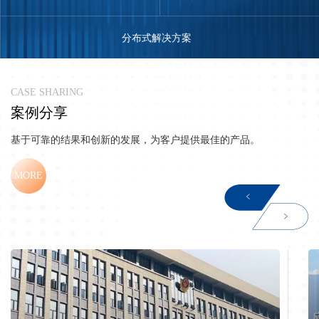
分布式解决方案
C
A
S
E
S
H
A
R
I
N
G
案
例
分
享
基于可靠的结果和创新的发展，为客户提供最佳的产品。
MORE