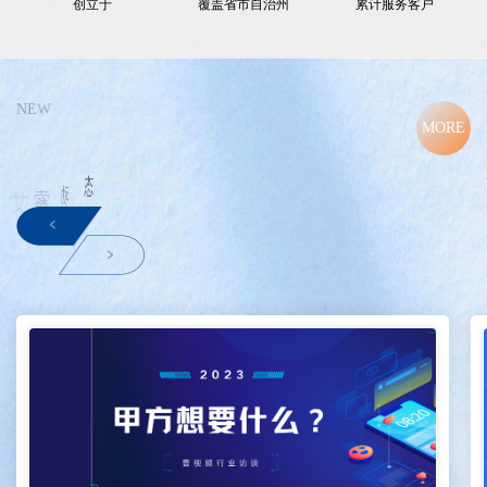
创立于
覆盖省市自治州
累计服务客户
N
E
W
MORE
解
了
注
关
态
动
索
艾