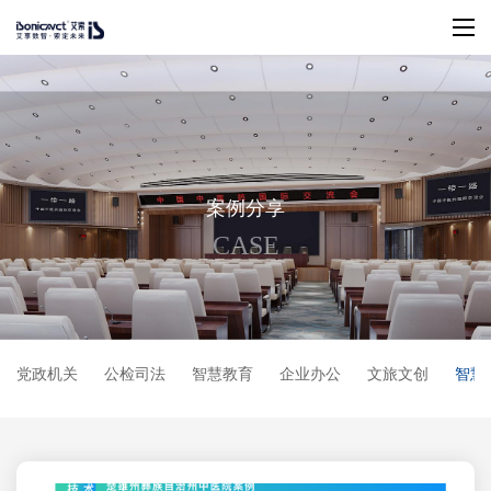
案
例
分
享
C
A
S
E
党政机关
公检司法
智慧教育
企业办公
文旅文创
智慧