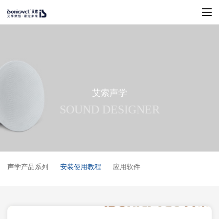
艾
索
声
学
S
O
U
N
D
D
E
S
I
G
N
E
R
声学产品系列
安装使用教程
应用软件