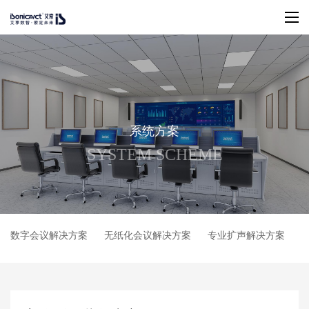
系
统
方
案
S
Y
S
T
E
M
S
C
H
E
M
E
数字会议解决方案
无纸化会议解决方案
专业扩声解决方案