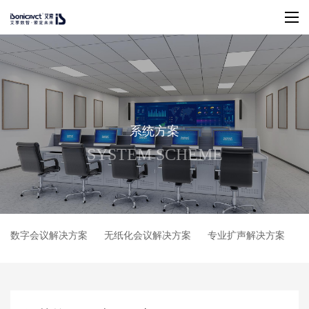
系
统
方
案
S
Y
S
T
E
M
S
C
H
E
M
E
数字会议解决方案
无纸化会议解决方案
专业扩声解决方案