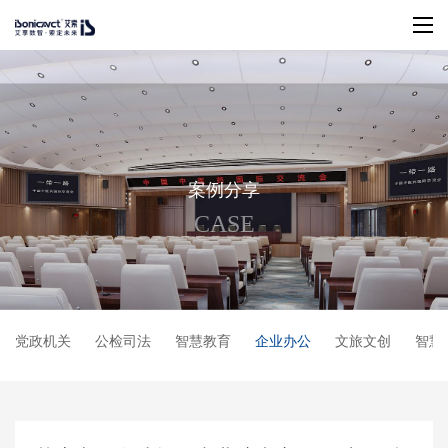
案
例
分
享
C
A
S
E
党政机关
公检司法
智慧教育
企业办公
文旅文创
智慧